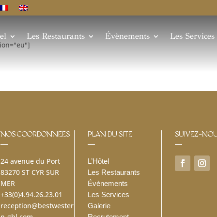
el
Les Restaurants
Évènements
Les Services
ion="eu"]
NOS COORDONNEES
PLAN DU SITE
SUIVEZ-NO
24 avenue du Port
L’Hôtel
83270 ST CYR SUR
Les Restaurants
MER
Évènements
+33(0)4.94.26.23.01
Les Services
reception@bestwester
Galerie
n-ghl.com
Recrutement