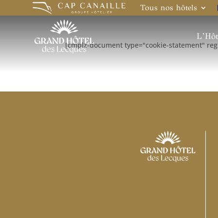
Tous nos hôtels
L’Hôt
[cmplz-document type="cookie-statement" reg